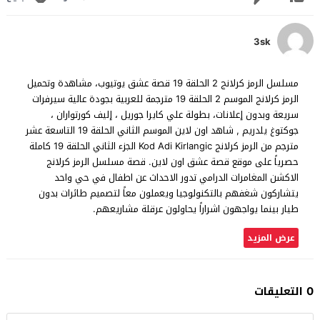
3sk
مسلسل الرمز كرلانج 2 الحلقة 19 قصة عشق يوتيوب، مشاهدة وتحميل
الرمز كرلانج الموسم 2 الحلقة 19 مترجمة للعربية بجودة عالية سيرفرات
سريعة وبدون إعلانات، بطولة علي كايرا جوريل ، إليف كورتواران ،
جوكتوغ يلدريم , شاهد اون لاين الموسم الثاني الحلقة 19 التاسعة عشر
مترجم من الرمز كرلانج Kod Adi Kirlangic الجزء الثاني الحلقة 19 كاملة
حصرياً على موقع قصة عشق اون لاين. قصة مسلسل الرمز كرلانج
الاكشن المغامرات الدرامي تدور الاحداث عن اطفال في حي واحد
يتشاركون شغفهم بالتكنولوجيا ويعملون معاً لتصميم طائرات بدون
طيار بينما يواجهون اشراراً يحاولون عرقلة مشاريعهم.
عرض المزيد
0 التعليقات