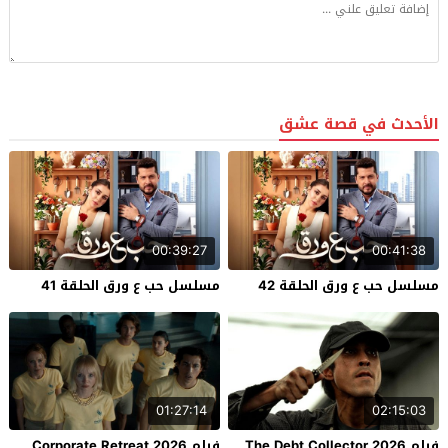
الأحدث في قصة عشق
00:39:27
00:41:38
مسلسل حب ع ورق الحلقة 42
مسلسل حب ع ورق الحلقة 41
01:27:14
02:15:03
فيلم The Debt Collector 2026
فيلم Corporate Retreat 2026