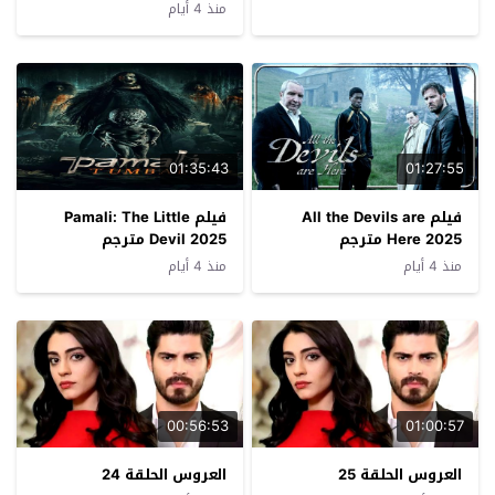
منذ 4 أيام
01:35:43
01:27:55
فيلم All the Devils are
فيلم Pamali: The Little
Here 2025 مترجم
Devil 2025 مترجم
منذ 4 أيام
منذ 4 أيام
00:56:53
01:00:57
العروس الحلقة 25
العروس الحلقة 24