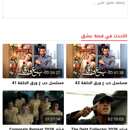
الأحدث في قصة عشق
00:39:27
00:41:38
مسلسل حب ع ورق الحلقة 42
مسلسل حب ع ورق الحلقة 41
01:27:14
02:15:03
فيلم The Debt Collector 2026
فيلم Corporate Retreat 2026