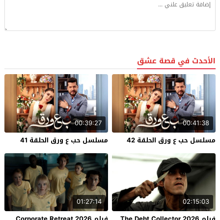
الأحدث في قصة عشق
00:39:27
00:41:38
مسلسل حب ع ورق الحلقة 42
مسلسل حب ع ورق الحلقة 41
01:27:14
02:15:03
فيلم The Debt Collector 2026
فيلم Corporate Retreat 2026