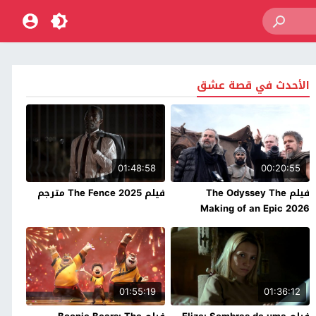
الأحدث في قصة عشق
01:48:58
00:20:55
فيلم The Odyssey The
فيلم The Fence 2025 مترجم
Making of an Epic 2026
مترجم
01:55:19
01:36:12