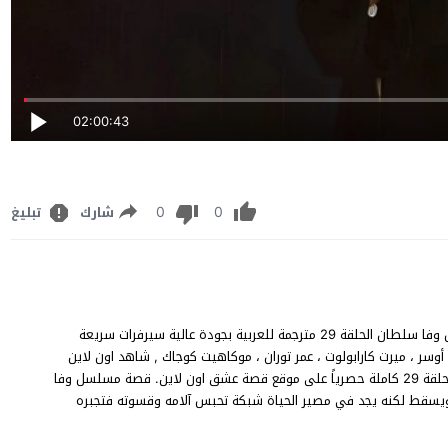
02:00:43
0
0
شارك
تبليغ
مسلسل وفا سلطان الحلقة 29 قصة عشق يوتيوب، مشاهدة وتحميل وفا سلطان الحلقة 29 مترجمة للعربية بجودة عالية سيرفرات سريعة
أوسر ، ميرت كارابولوت ، عمر توران ، موكاهيت كوجاك , شاهد اون لاين
الحلقة 29 التاسعة والعشرون مترجم من وفا سلطان Vefa Sultan الحلقة 29 كاملة حصرياً على موقع قصة عشق اون لاين. قصة مسلسل وفا
ي ويسقط لكنه يجد في مصير الحياة شبكة تحبس آلامه وقسوته فتجبره