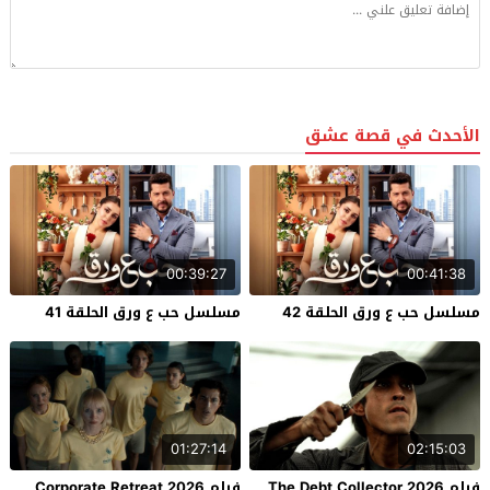
الأحدث في قصة عشق
00:39:27
00:41:38
مسلسل حب ع ورق الحلقة 42
مسلسل حب ع ورق الحلقة 41
01:27:14
02:15:03
فيلم The Debt Collector 2026
فيلم Corporate Retreat 2026