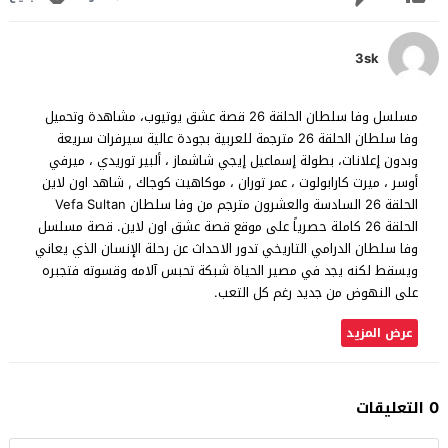
3sk
مسلسل وفا سلطان الحلقة 26 قصة عشق يوتيوب، مشاهدة وتحميل
وفا سلطان الحلقة 26 مترجمة للعربية بجودة عالية سيرفرات سريعة
وبدون إعلانات، بطولة إسماعيل إيجي شاشماز ، ألبير توريدي ، ميرفي
أوسر ، ميرت كارابولوت ، عمر توران ، موكاهيت كوجاك , شاهد اون لاين
الحلقة 26 السادسة والعشرون مترجم من وفا سلطان Vefa Sultan
الحلقة 26 كاملة حصرياً على موقع قصة عشق اون لاين. قصة مسلسل
وفا سلطان الدرامي التاريخي تدور الاحداث عن رحلة الإنسان الذي يعاني
ويسقط لكنه يجد في مصير الحياة شبكة تحبس آلامه وقسوته فتجبره
على النهوض من جديد رغم كل التعب.
عرض المزيد
0 التعليقات