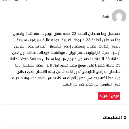
3sk
مسلسل وفا سلطان الحلقة 23 قصة عشق يوتيوب، مشاهدة وتحميل
وفا سلطان الحلقة 23 مترجمة للعربية بجودة عالية سيرفرات سريعة
وبدون إعلانات، بطولة إسماعيل إيجي شاشماز ، ألبير توريدي ، ميرفي
أوسر ، ميرت كارابولوت ، عمر توران ، موكاهيت كوجاك , شاهد اون لاين
الحلقة 23 الثالثة والعشرون مترجم من وفا سلطان Vefa Sultan الحلقة
23 كاملة حصرياً على موقع قصة عشق اون لاين. قصة مسلسل وفا
سلطان الدرامي التاريخي تدور الاحداث عن رحلة الإنسان الذي يعاني
ويسقط لكنه يجد في مصير الحياة شبكة تحبس آلامه وقسوته فتجبره
على النهوض من جديد رغم كل التعب.
عرض المزيد
0 التعليقات