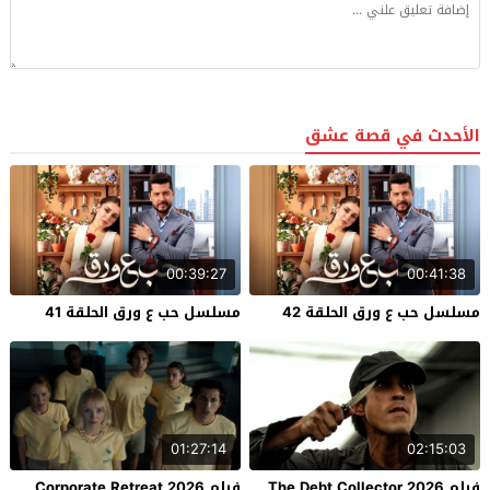
الأحدث في قصة عشق
00:39:27
00:41:38
مسلسل حب ع ورق الحلقة 42
مسلسل حب ع ورق الحلقة 41
01:27:14
02:15:03
فيلم The Debt Collector 2026
فيلم Corporate Retreat 2026