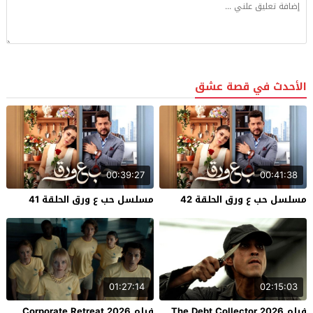
الأحدث في قصة عشق
00:39:27
00:41:38
مسلسل حب ع ورق الحلقة 42
مسلسل حب ع ورق الحلقة 41
01:27:14
02:15:03
فيلم The Debt Collector 2026
فيلم Corporate Retreat 2026