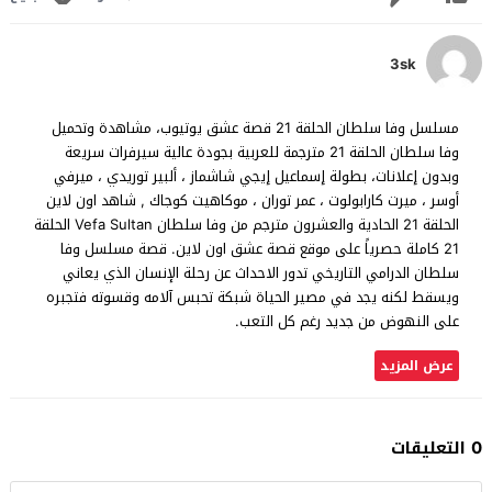
3sk
مسلسل وفا سلطان الحلقة 21 قصة عشق يوتيوب، مشاهدة وتحميل
وفا سلطان الحلقة 21 مترجمة للعربية بجودة عالية سيرفرات سريعة
وبدون إعلانات، بطولة إسماعيل إيجي شاشماز ، ألبير توريدي ، ميرفي
أوسر ، ميرت كارابولوت ، عمر توران ، موكاهيت كوجاك , شاهد اون لاين
الحلقة 21 الحادية والعشرون مترجم من وفا سلطان Vefa Sultan الحلقة
21 كاملة حصرياً على موقع قصة عشق اون لاين. قصة مسلسل وفا
سلطان الدرامي التاريخي تدور الاحداث عن رحلة الإنسان الذي يعاني
ويسقط لكنه يجد في مصير الحياة شبكة تحبس آلامه وقسوته فتجبره
على النهوض من جديد رغم كل التعب.
عرض المزيد
0 التعليقات