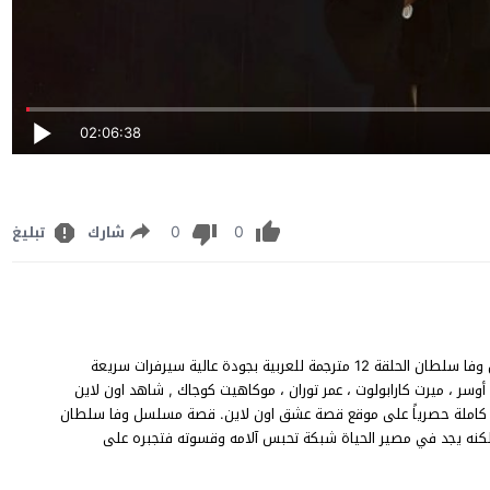
02:06:38
0
0
شارك
تبليغ
مسلسل وفا سلطان الحلقة 12 قصة عشق يوتيوب، مشاهدة وتحميل وفا سلطان الحلقة 12 مترجمة للعربية بجودة عالية سيرفرات سريعة
أوسر ، ميرت كارابولوت ، عمر توران ، موكاهيت كوجاك , شاهد اون لاين
لحلقة 12 الثانية عشر مترجم من وفا سلطان Vefa Sultan الحلقة 12 كاملة حصرياً على موقع قصة عشق اون لاين. قصة مسلسل وفا سلطان
 لكنه يجد في مصير الحياة شبكة تحبس آلامه وقسوته فتجبره على