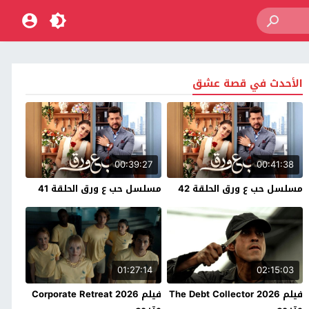
الأحدث في قصة عشق
00:39:27
00:41:38
مسلسل حب ع ورق الحلقة 42
مسلسل حب ع ورق الحلقة 41
01:27:14
02:15:03
فيلم The Debt Collector 2026
فيلم Corporate Retreat 2026