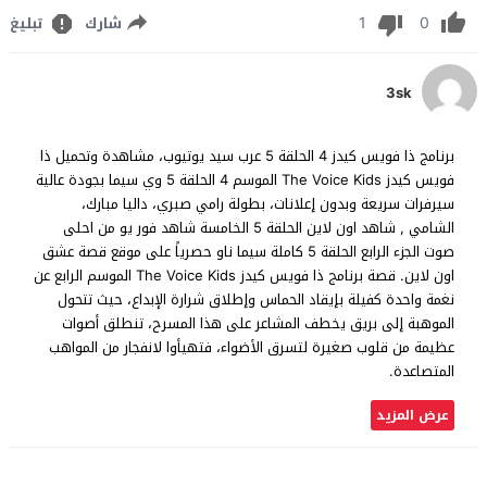
1
0
شارك
تبليغ
3sk
برنامج ذا فويس كيدز 4 الحلقة 5 عرب سيد يوتيوب، مشاهدة وتحميل ذا
فويس كيدز The Voice Kids الموسم 4 الحلقة 5 وي سيما بجودة عالية
سيرفرات سريعة وبدون إعلانات، بطولة رامي صبري، داليا مبارك،
الشامي , شاهد اون لاين الحلقة 5 الخامسة شاهد فور يو من احلى
صوت الجزء الرابع الحلقة 5 كاملة سيما ناو حصرياً على موقع قصة عشق
اون لاين. قصة برنامج ذا فويس كيدز The Voice Kids الموسم الرابع عن
نغمة واحدة كفيلة بإيقاد الحماس وإطلاق شرارة الإبداع، حيث تتحول
الموهبة إلى بريق يخطف المشاعر على هذا المسرح، تنطلق أصوات
عظيمة من قلوب صغيرة لتسرق الأضواء، فتهيأوا لانفجار من المواهب
المتصاعدة.
عرض المزيد