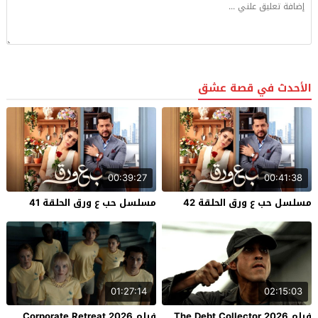
الأحدث في قصة عشق
00:39:27
00:41:38
مسلسل حب ع ورق الحلقة 42
مسلسل حب ع ورق الحلقة 41
01:27:14
02:15:03
فيلم The Debt Collector 2026
فيلم Corporate Retreat 2026