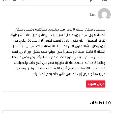
3sk
مسلسل ممكن الحلقة 9 عرب سيد يوتيوب، مشاهدة وتحميل ممكن
الحلقة 9 وي سيما بجودة عالية سيرفرات سريعة وبدون إعلانات، بطولة
ظافر العابدين، زينة مكي، نادين نسيب نجيم، ألان سعادة، دالي جو،
أنجو ريحان , شاهد اون لاين الحلقة 9 التاسعة شاهد فور يو من ممكن
الحلقة 9 كاملة سيما ناو حصرياً على موقع قصة عشق اون لاين. قصة
مسلسل ممكن اللبناني تدور الاحداث عن لقاء امرأة برجل يحمل غموضا
وعالما كامنا تبدأ بينهما علاقة متوترة تجمع بين العواطف والصراعات
الشخصية والاجتماعية تنسج أحداثها مفاجآت تقلب الموازين وتتحدى
قراراتهما وتفرض إرث الماضي على حاضرهم المشترك.
عرض المزيد
0 التعليقات