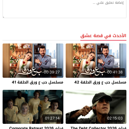
الأحدث في قصة عشق
00:39:27
00:41:38
مسلسل حب ع ورق الحلقة 42
مسلسل حب ع ورق الحلقة 41
01:27:14
02:15:03
فيلم The Debt Collector 2026
فيلم Corporate Retreat 2026