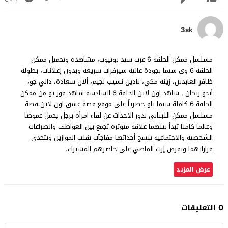
3sk
مسلسل ممكن الحلقة 6 عرب سيد يوتيوب، مشاهدة وتحميل ممكن
الحلقة 6 وي سيما بجودة عالية سيرفرات سريعة وبدون إعلانات، بطولة
ظافر العابدين، زينة مكي، نادين نسيب نجيم، ألان سعادة، دالي جو،
أنجو ريحان , شاهد اون لاين الحلقة 6 السادسة شاهد فور يو من ممكن
الحلقة 6 كاملة سيما ناو حصرياً على موقع قصة عشق اون لاين.قصة
مسلسل ممكن اللبناني تدور الاحداث عن لقاء امرأة برجل يحمل غموضا
وعالما كامنا تبدأ بينهما علاقة متوترة تجمع بين العواطف والصراعات
الشخصية والاجتماعية تنسج أحداثها مفاجآت تقلب الموازين وتتحدى
قراراتهما وتفرض إرث الماضي على حاضرهم المشترك.
عرض المزيد
0 التعليقات