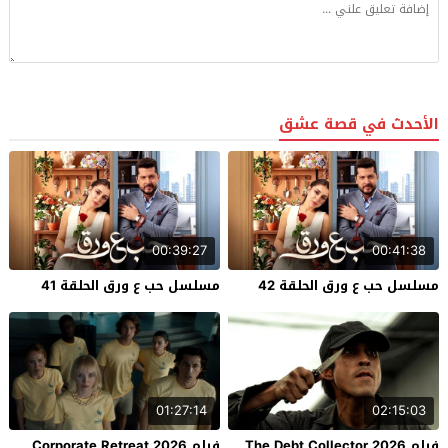
الأحدث في قصة عشق
00:39:27
00:41:38
مسلسل حب ع ورق الحلقة 42
مسلسل حب ع ورق الحلقة 41
01:27:14
02:15:03
فيلم The Debt Collector 2026
فيلم Corporate Retreat 2026