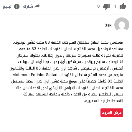
0
1
شارك
تبليغ
3sk
مسلسل محمد الفاتح سلطان الفتوحات الحلقة 83 قصة عشق يوتيوب،
مشاهدة وتحميل محمد الفاتح سلطان الفتوحات الحلقة 83 مترجمة
للعربية بجودة عالية سيرفرات سريعة وبدون إعلانات، بطولة سيركان
تشايوغلو ، سليم بيرقدار ، سيشكين أوزديمير ، توبا أونسال ، بولنت
ألكيس ، أرطغرل بوستوغلو , شاهد اون لاين الحلقة 83 الثالثة والثمانون
مترجم من محمد الفاتح سلطان الفتوحات Mehmed: Fetihler Sultanı
الحلقة 83 كاملة حصرياً على موقع قصة عشق اون لاين. قصة مسلسل
محمد الفاتح سلطان الفتوحات الدرامي التاريخي تدور الاحداث عن قائد
يسعى لتطهير قصره من الاعداء داخله وخارجه ليستعد لمعركة
القسطنطينية المصيرية.
عرض المزيد