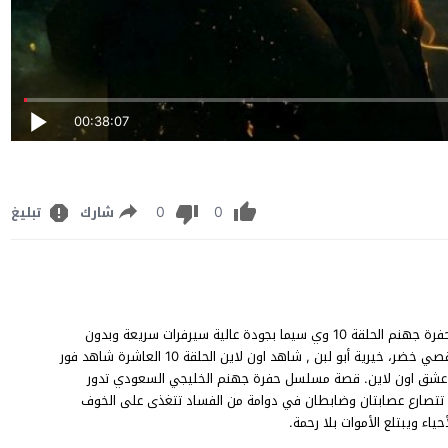
00:38:07
0
0
شارك
تبليغ
مسلسل حفرة جهنم الحلقة 10 عرب سيد يوتيوب، مشاهدة وتحميل حفرة جهنم الحلقة 10 وي سيما بجودة عالية سيرفرات سريعة وبدون
إعلانات، بطولة مراد محمد، ماجد الكعبي، خالد يسلم، مؤيد الثقفي، قصي خضر، خيرية أبو لبن , شاهد اون لاين الحلقة 10 العاشرة شاهد فور
رياً على موقع قصة عشق اون لاين. قصة مسلسل حفرة جهنم الخليجي السعودي تدور
 تتصارع عصابتان وضابطان في دوامة من الفساد تتغذى على الخوف
اء ويبتلع الأموات بلا رحمة.