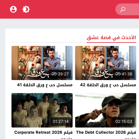
الأحدث في قصة عشق
00:39:27
00:41:38
مسلسل حب ع ورق الحلقة 42
مسلسل حب ع ورق الحلقة 41
01:27:14
02:15:03
فيلم The Debt Collector 2026
فيلم Corporate Retreat 2026