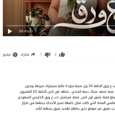
00:41:35
1
2
شارك
تبليغ
مسلسل حب ع ورق الحلقة 20 عرب سيد يوتيوب، مشاهدة وتحميل حب ع ورق الحلقة 20 وي سيما بجودة عالية سيرفرات سريعة وبدون
إعلانات، بطولة هيا مرعشلي، رامي أحمر، أنس طيارة، ريتا حرب، سعد مينه (سعد مينا)، ديمة الجندي , شاهد اون لاين الحلقة 20 العشرون
املة سيما ناو حصرياً على موقع قصة عشق اون لاين. قصة مسلسل حب ع ورق الخليجي السعودي
قاسي المنحة التي كانت تمثل حلمها تسير الأحداث بينهما في صراع
حب عميق غير متوقع حتى يظهر تهديد يفرق بينهما للأبد.