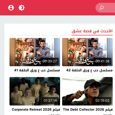
الأحدث في قصة عشق
00:39:27
00:41:38
مسلسل حب ع ورق الحلقة 42
مسلسل حب ع ورق الحلقة 41
01:27:14
02:15:03
فيلم The Debt Collector 2026
فيلم Corporate Retreat 2026