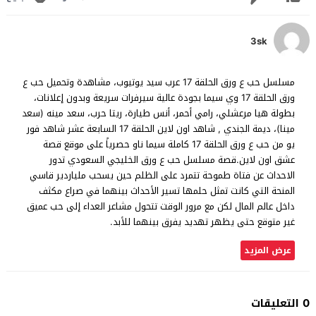
3sk
مسلسل حب ع ورق الحلقة 17 عرب سيد يوتيوب، مشاهدة وتحميل حب ع
ورق الحلقة 17 وي سيما بجودة عالية سيرفرات سريعة وبدون إعلانات،
بطولة هيا مرعشلي، رامي أحمر، أنس طيارة، ريتا حرب، سعد مينه (سعد
مينا)، ديمة الجندي , شاهد اون لاين الحلقة 17 السابعة عشر شاهد فور
يو من حب ع ورق الحلقة 17 كاملة سيما ناو حصرياً على موقع قصة
عشق اون لاين.قصة مسلسل حب ع ورق الخليجي السعودي تدور
الاحداث عن فتاة طموحة تتمرد على الظلم حين يسحب ملياردير قاسي
المنحة التي كانت تمثل حلمها تسير الأحداث بينهما في صراع مكثف
داخل عالم المال لكن مع مرور الوقت تتحول مشاعر العداء إلى حب عميق
غير متوقع حتى يظهر تهديد يفرق بينهما للأبد.
عرض المزيد
0 التعليقات