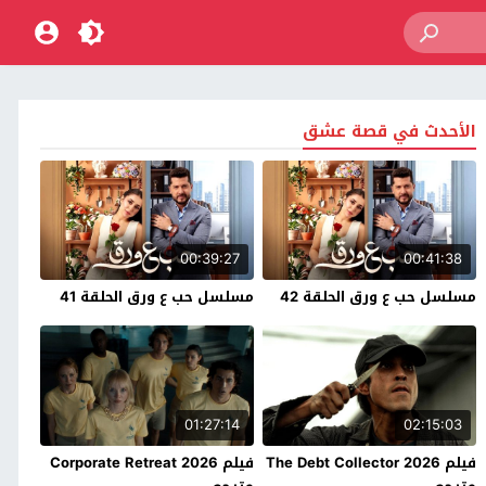
الأحدث في قصة عشق
00:39:27
00:41:38
مسلسل حب ع ورق الحلقة 42
مسلسل حب ع ورق الحلقة 41
01:27:14
02:15:03
فيلم The Debt Collector 2026
فيلم Corporate Retreat 2026