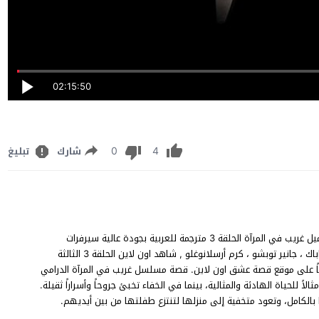
02:15:50
0
4
شارك
تبليغ
مسلسل غريب في المرآة الحلقة 3 قصة عشق يوتيوب، مشاهدة وتحميل غريب في المرآة الحلقة 3 مترجمة للعربية بجودة عالية سيرفرات
سريعة وبدون إعلانات، بطولة أونور تونا ، سيماي برلاس ، آسيومان داباك ، جانير توبشو ، كرم أرسلانوغلو , شاهد اون لاين الحلقة 3 الثالثة
مرآة Aynadaki Yabancı الحلقة 3 كاملة حصرياً على موقع قصة عشق اون لاين. قصة مسلسل غريب في المرآة الدرامي
الاً للحياة الهادئة والمثالية، بينما في الخفاء تخبئ جروحاً وأسراراً ثقيلة.
بالكامل، وتعود متخفية إلى منزلها لتنتزع طفلتها من بين أيديهم.