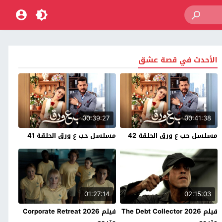
الأحدث في قصة عشق
00:39:27
00:41:38
مسلسل حب ع ورق الحلقة 42
مسلسل حب ع ورق الحلقة 41
01:27:14
02:15:03
فيلم The Debt Collector 2026
فيلم Corporate Retreat 2026