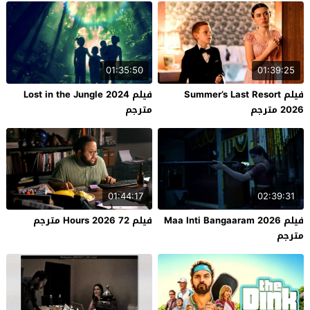
01:35:50
01:39:25
فيلم Summer’s Last Resort
فيلم Lost in the Jungle 2024
2026 مترجم
مترجم
01:44:17
02:39:31
فيلم Maa Inti Bangaaram 2026
فيلم 72 Hours 2026 مترجم
مترجم