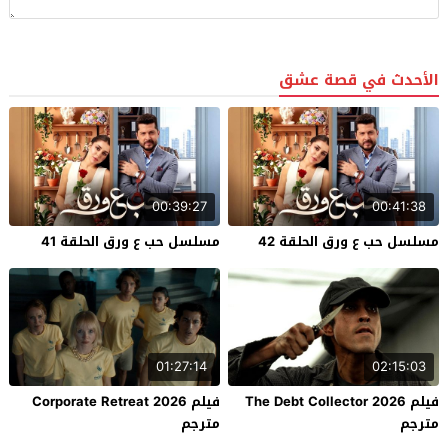
الأحدث في قصة عشق
00:39:27
00:41:38
مسلسل حب ع ورق الحلقة 42
مسلسل حب ع ورق الحلقة 41
01:27:14
02:15:03
فيلم The Debt Collector 2026
فيلم Corporate Retreat 2026
مترجم
مترجم