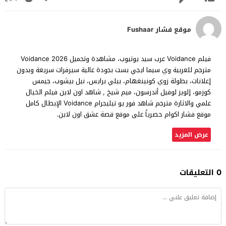
موقع فشار Fushaar
فيلم Voidance عرب سيد يوتيوب، مشاهدة وتحميل Voidance 2026
مترجم للعربية وي سيما ايجي بست بجودة عالية سيرفرات سريعة وبدون
إعلانات، بطولة زوي كونينغهام، بيلي برايس، نيل بيشوب، جيمس
كوزمو، إلويز لوفيل أندرسون، ميم شيخ , شاهد اون لاين فيلم الخيال
علمي والاثارة مترجم شاهد فور يو تيليجرام Voidance الإبطال كامل
موقع فشار اكوام حصرياً على موقع قصة عشق اون لاين.
عرض المزيد
0 التعليقات