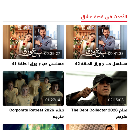
الأحدث في قصة عشق
00:39:27
00:41:38
مسلسل حب ع ورق الحلقة 42
مسلسل حب ع ورق الحلقة 41
01:27:14
02:15:03
فيلم The Debt Collector 2026
فيلم Corporate Retreat 2026
مترجم
مترجم