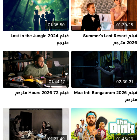
01:35:50
01:39:25
فيلم Summer’s Last Resort
فيلم Lost in the Jungle 2024
2026 مترجم
مترجم
01:44:17
02:39:31
فيلم Maa Inti Bangaaram 2026
فيلم 72 Hours 2026 مترجم
مترجم
01:27:49
01:45:26