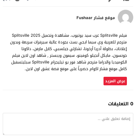
موقع فشار Fushaar
فيلم Splitsville عرب سيد يوتيوب، مشاهدة وتحميل Splitsville 2025
مترجم للعربية وي سيما ايجي بست بجودة عالية سيرفرات سريعة وبدون
إعلانات، بطولة أدريا أرخونا، تشارلي جيلسبي، كايل مارفن، داكوتا
جونسون، مايكل أنجيلو كوفينو، سيمون ويبستر , شاهد اون لاين فيلم
الكوميديا والدراما مترجم شاهد فور يو تيليجرام Splitsville سبليتسفيل
كامل موقع فشار اكوام حصرياً على موقع قصة عشق اون لاين.
عرض المزيد
0 التعليقات