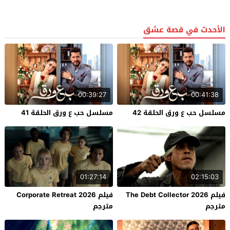
الأحدث في قصة عشق
00:39:27
00:41:38
مسلسل حب ع ورق الحلقة 42
مسلسل حب ع ورق الحلقة 41
01:27:14
02:15:03
فيلم The Debt Collector 2026
فيلم Corporate Retreat 2026
مترجم
مترجم