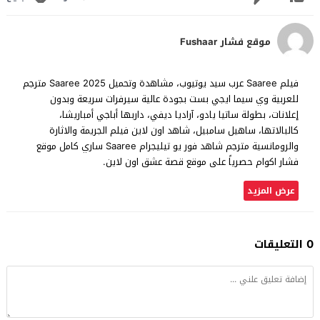
موقع فشار Fushaar
فيلم Saaree عرب سيد يوتيوب، مشاهدة وتحميل Saaree 2025 مترجم
للعربية وي سيما ايجي بست بجودة عالية سيرفرات سريعة وبدون
إعلانات، بطولة ساتيا يادو، آراديا ديفي، داربها أباجي أمباريشا،
كالبالاتها، ساهيل سامبيل، شاهد اون لاين فيلم الجريمة والاثارة
والرومانسية مترجم شاهد فور يو تيليجرام Saaree ساري كامل موقع
فشار اكوام حصرياً على موقع قصة عشق اون لاين.
عرض المزيد
0 التعليقات