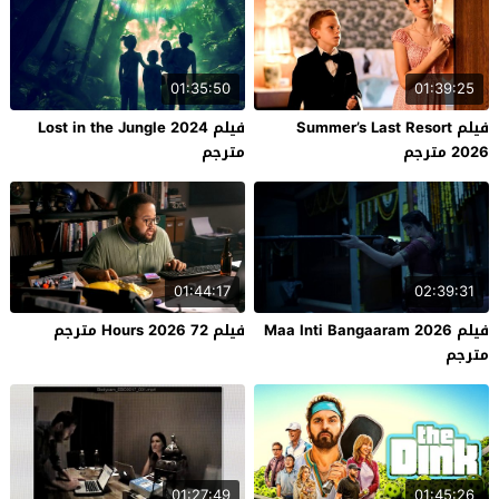
01:35:50
01:39:25
فيلم Summer’s Last Resort
فيلم Lost in the Jungle 2024
2026 مترجم
مترجم
01:44:17
02:39:31
فيلم Maa Inti Bangaaram 2026
فيلم 72 Hours 2026 مترجم
مترجم
01:27:49
01:45:26