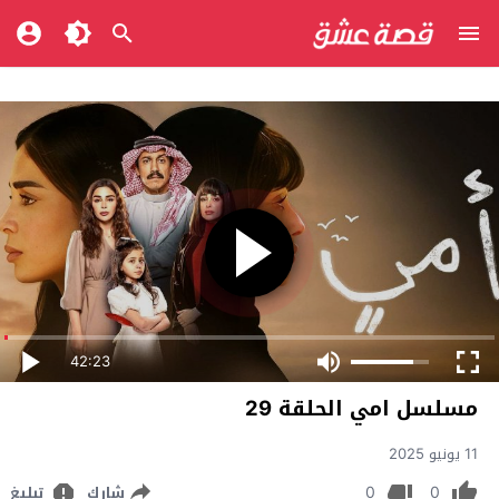
42:23
مسلسل امي الحلقة 29
11 يونيو 2025
0
0
شارك
تبليغ