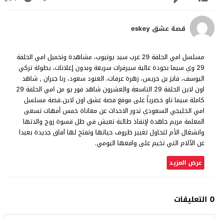
قصة عشق eskey
مسلسل امي الحلقة 29 عرب سيد يوتيوب، مشاهدة وتحميل امي الحلقة
29 وي سيما بجودة عالية سيرفرات سريعة وبدون إعلانات، بطولة تركي
اليوسف، فايز بن جريس، زهرة عرفات، العنود سعود، رنا جبران , شاهد
اون لاين الحلقة 29 التاسعة والعشرون شاهد فور يو من امي الحلقة 29
كاملة سيما ناو حصرياً على موقع قصة عشق اون لاين.قصة مسلسل
امي الخليجي السعودي تدور الاحداث عن معاناة خمس أمهات تسعى
المعلمة مريم جاهدة لإنقاذ طالبة تعيش في ظل قسوة زوج والدتها
وانشغال الأم لتحاول تغيير ظروف حياتها وتفتح لها آفاق جديدة بعيدا
عن الآلام التي تخيم على واقعها اليومي.
عرض المزيد
0 التعليقات