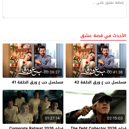
الأحدث في قصة عشق
00:39:27
00:41:38
مسلسل حب ع ورق الحلقة 42
مسلسل حب ع ورق الحلقة 41
01:27:14
02:15:03
فيلم The Debt Collector 2026
فيلم Corporate Retreat 2026