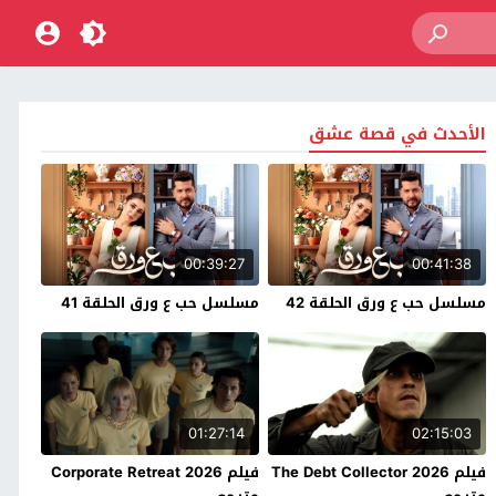
الأحدث في قصة عشق
00:39:27
00:41:38
مسلسل حب ع ورق الحلقة 42
مسلسل حب ع ورق الحلقة 41
01:27:14
02:15:03
فيلم The Debt Collector 2026
فيلم Corporate Retreat 2026