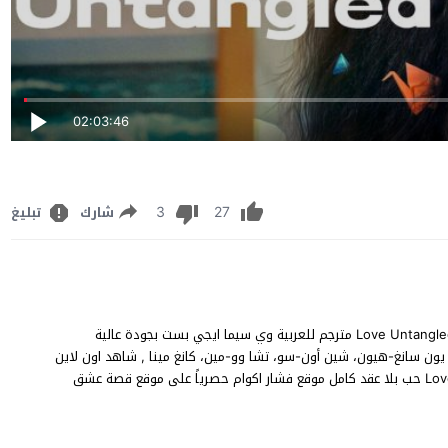
02:03:46
3
27
شارك
تبليغ
فيلم Love Untangled عرب سيد يوتيوب، مشاهدة وتحميل Love Untangled 2025 مترجم للعربية وي سيما ايجي بست بجودة عالية
 يون سانغ-هيون، شين أون-سو، تشا وو-مين، كانغ مينا , شاهد اون لاين
فيلم الرومانسية والدراما مترجم شاهد فور يو تيليجرام Love Untangled حب بلا عقد كامل موقع فشار اكوام حصرياً على موقع قصة عشق