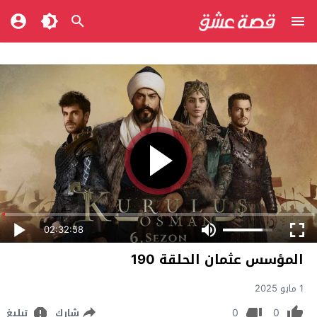
02:32:58
المؤسس عثمان الحلقة 190
1 مايو 2025
0
0
شارك
تبليغ