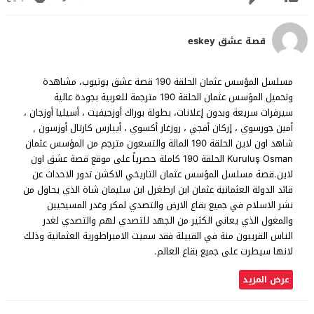
قصة عشق eskey
مسلسل المؤسس عثمان الحلقة 190 قصة عشق يوتيوب، مشاهدة
وتحميل المؤسس عثمان الحلقة 190 مترجمة للعربية بجودة عالية
سيرفرات سريعة وبدون إعلانات، بطولة بوراك أوزجيفيت ، أسيليا أوزجان ،
أمين جورسوي ، إركان أفجي ، روزغار أكسوي ، أيبارس كارتال أوزسون ,
شاهد اون لاين الحلقة 190 المائة والتسعون مترجم من المؤسس عثمان
Kuruluş Osman الحلقة 190 كاملة حصرياً على موقع قصة عشق اون
لاين.قصة مسلسل المؤسس عثمان التاريخي الاكشن تدور الاحداث عن
قائد الدولة العثمانية عثمان ابن ارطغرل ابن سليمان شاة الذي يحاول من
نشر الاسلام في جميع بقاع الارض والتصدي لمكر وغدر المسيحيين
والمغول الذي يعاني الكثير من الجهد للتصدي لهم والتصدي لغدر
الناس القريبون منة في القبيلة فقد سميت الامبراطورية العثمانية وذلك
لانها سيطرت على جميع بقاع العالم.
عرض المزيد