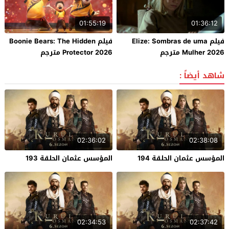
01:55:19
01:36:12
فيلم Elize: Sombras de uma
فيلم Boonie Bears: The Hidden
Mulher 2026 مترجم
Protector 2026 مترجم
شاهد أيضاً :
02:36:02
02:38:08
المؤسس عثمان الحلقة 194
المؤسس عثمان الحلقة 193
02:34:53
02:37:42