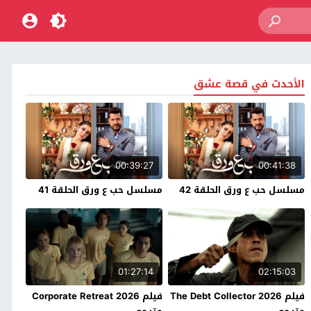
الأحدث في قصة عشق
00:39:27
00:41:38
مسلسل حب ع ورق الحلقة 42
مسلسل حب ع ورق الحلقة 41
01:27:14
02:15:03
فيلم The Debt Collector 2026
فيلم Corporate Retreat 2026