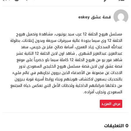
قصة عشق eskey
مسلسل هروج الحلقة 12 عرب سيد يوتيوب، مشاهدة وتحميل هروج
الحلقة 12 وي سيما بجودة عالية سيرفرات سريعة وبدون إعلانات، بطولة
عبدالله السدحان، زياد العمري، أسامة صالح، فايز بن جريس، سعد
عبدالعزيز، عبدالعزيز الشهري , شاهد اون لاين الحلقة 12 الثانية عشر
شاهد فور يو من هروج الحلقة 12 كاملة سيما ناو حصرياً على موقع
قصة عشق اون لاين.قصة مسلسل هروج الخليجي السعودي تدور
الاحداث عن مجموعة من الأصدقاء الذين يروون تجاربهم في عالم مليء
بالتحديات يسعون لاكتشاف هويتهم وبناء روابط أسرية قوية يبرزون
من خلالها صراعاتهم الداخلية ولحظات الأمل التي تعكس حياة المجتمع
السعودي وتجارب أفراده.
عرض المزيد
0 التعليقات