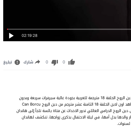
02:19:28
0
0
شارك
تبليغ
مسلسل دين الروح الحلقة 18 قصة عشق يوتيوب، مشاهدة وتحميل دين الروح الحلقة 18 مترجمة للعربية بجودة عالية سيرفرات سريعة وبدون
إعلانات، بطولة إبرو أوزكان ، جنيد ميته ، بولنت إينال ، مينا توغاي, شاهد اون لاين الحلقة 18 الثامنة عشر مترجم من دين الروح Can Borcu
ل دين الروح الدرامي العائلي تدور الاحداث عن فتاة يائسة تلجأ إلى هاندان
ر والدها بدل أمها، في ليلة الاحتفال بذكرى زواجها، تنكشف لهاندان
 لسنوات.