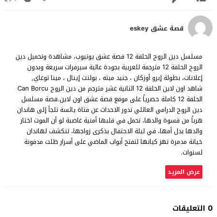
قصة عشق eskey
مسلسل دين الروح الحلقة 12 قصة عشق يوتيوب، مشاهدة وتحميل دين
الروح الحلقة 12 مترجمة للعربية بجودة عالية سيرفرات سريعة وبدون
إعلانات، بطولة إبرو أوزكان ، جنيد ميته ، بولنت إينال ، مينا توغاي,
شاهد اون لاين الحلقة 12 الثانية عشر مترجم من دين الروح Can Borcu
الحلقة 12 كاملة حصرياً على موقع قصة عشق اون لاين.قصة مسلسل
دين الروح الدرامي العائلي تدور الاحداث عن فتاة يائسة تلجأ إلى هاندان
هرباً من قسوة والدها، تحمل في قلبها أمنية غاضبة لو أن الموت اختار
والدها بدل أمها، في ليلة الاحتفال بذكرى زواجها، تنكشف لهاندان
خيانة مدمرة تهز كيانها لتفتح أبواب الماضي على أسرار ظلت مدفونة
لسنوات.
عرض المزيد
0 التعليقات