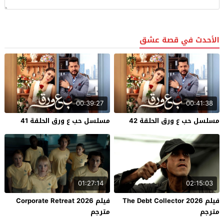
الأحدث في قصة عشق
00:39:27
00:41:38
مسلسل حب ع ورق الحلقة 42
مسلسل حب ع ورق الحلقة 41
01:27:14
02:15:03
فيلم The Debt Collector 2026
فيلم Corporate Retreat 2026
مترجم
مترجم