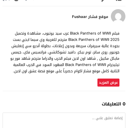
موقع فشار Fushaar
فيلم Black Panthers of WWII عرب سيد يوتيوب، مشاهدة وتحميل
Black Panthers of WWII 2025 مترجم للعربية وي سيما ايجي بست
بجودة عالية سيرفرات سريعة وبدون إعلانات، بطولة أندرو سي إنغليش
جونيور، روي سانز، توم بيكر، دافيد تشوكاتشي، فرانسيس فاي، جيمس
مايكل مكييل , شاهد اون لاين فيلم الحرب والدراما مترجم شاهد فور يو
تيليجرام Black Panthers of WWII الفهود السود في الحرب العالمية
الثانية كامل موقع فشار اكوام حصرياً على موقع قصة عشق اون لاين.
عرض المزيد
0 التعليقات