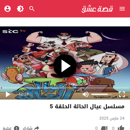
42:38
مسلسل عيال الحالة الحلقة 5
24 مارس 2025
0
0
شارك
تبليغ