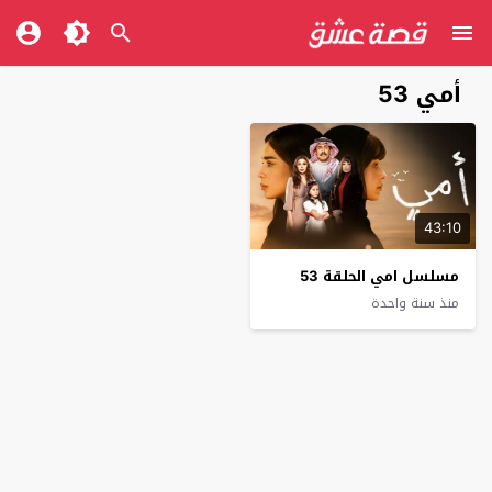
أمي 53
43:10
مسلسل امي الحلقة 53
منذ سنة واحدة